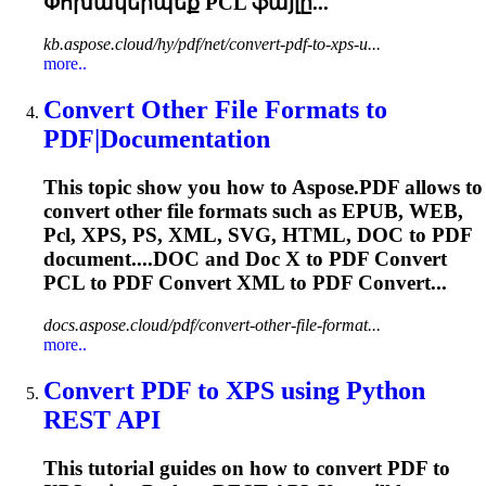
Փոխակերպեք
PCL
ֆայլը...
kb.aspose.cloud/hy/pdf/net/convert-pdf-to-xps-u...
more..
Convert Other File Formats to
PDF|Documentation
This topic show you how to Aspose.PDF allows to
convert other file formats such as EPUB, WEB,
Pcl
, XPS, PS, XML, SVG, HTML, DOC to PDF
document....DOC and Doc X to PDF Convert
PCL
to PDF Convert XML to PDF Convert...
docs.aspose.cloud/pdf/convert-other-file-format...
more..
Convert PDF to XPS using Python
REST API
This tutorial guides on how to convert PDF to