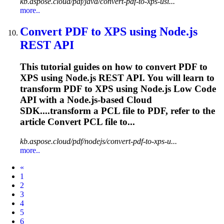
kb.aspose.cloud/pdf/java/convert-pdf-to-xps-usi...
more..
Convert PDF to XPS using Node.js
REST API
This tutorial guides on how to convert PDF to
XPS using Node.js REST API. You will learn to
transform PDF to XPS using Node.js Low Code
API with a Node.js-based Cloud
SDK....transform a
PCL
file to PDF, refer to the
article Convert
PCL
file to...
kb.aspose.cloud/pdf/nodejs/convert-pdf-to-xps-u...
more..
Prev
«
1
2
3
4
5
6