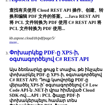
查找有关使用 Cloud REST API 操作、创建、转
换和编辑 PDF 文件的答案。...Java REST API
将
PCL
文件转换为 PDF 使用 C# REST API 将
PCL
文件转换为 PDF 使用...
kb.aspose.cloud/zh/pdf/page/5/
more..
Փոխարկեք PDF-ը XPS-ի,
օգտագործելով C# REST API
Այս ձեռնարկը ցույց է տալիս, թե ինչպես
փոխարկել PDF-ը XPS-ի, օգտագործելով
C# REST API: Դուք կսովորեք PDF-ը
վերածել XPS-ի՝ օգտագործելով C# Low
Code API-ն .NET-ի վրա հիմնված Cloud
SDK-ով:...API :
PCL
ֆայլը PDF-ի
փոխակերպելու համար տես