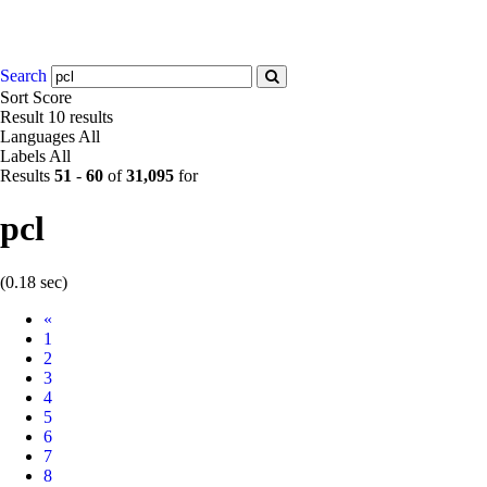
Search
Sort
Score
Result
10 results
Languages
All
Labels
All
Results
51
-
60
of
31,095
for
pcl
(0.18 sec)
Prev
«
1
2
3
4
5
6
7
8