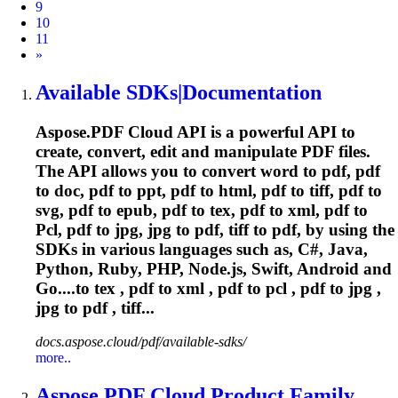
9
10
11
Next
»
Available SDKs|Documentation
Aspose.PDF Cloud API is a powerful API to
create, convert, edit and manipulate PDF files.
The API allows you to convert word to pdf, pdf
to doc, pdf to ppt, pdf to html, pdf to tiff, pdf to
svg, pdf to epub, pdf to tex, pdf to xml, pdf to
Pcl
, pdf to jpg, jpg to pdf, tiff to pdf, by using the
SDKs in various languages such as, C#, Java,
Python, Ruby, PHP, Node.js, Swift, Android and
Go....to tex , pdf to xml , pdf to
pcl
, pdf to jpg ,
jpg to pdf , tiff...
docs.aspose.cloud/pdf/available-sdks/
more..
Aspose.PDF Cloud Product Family