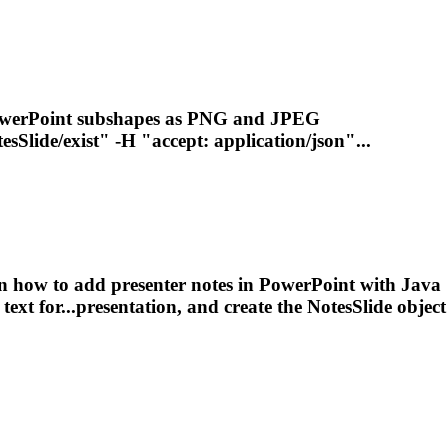
PowerPoint subshapes as PNG and JPEG
tesSlide
/exist" -H "accept: application/json"...
rn how to add presenter notes in PowerPoint with Java
 text for...presentation, and create the
NotesSlide
object