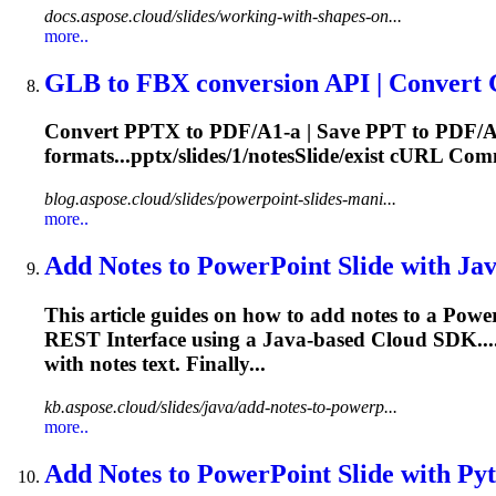
docs.aspose.cloud/slides/working-with-shapes-on...
more..
GLB to FBX conversion API | Convert 
Convert PPTX to PDF/A1-a | Save PPT to PDF/A
formats...pptx/slides/1/
notesSlide
/exist cURL Comma
blog.aspose.cloud/slides/powerpoint-slides-mani...
more..
Add Notes to PowerPoint Slide with J
This article guides on how to add notes to a Pow
REST Interface using a Java-based Cloud SDK....
with notes text. Finally...
kb.aspose.cloud/slides/java/add-notes-to-powerp...
more..
Add Notes to PowerPoint Slide with P