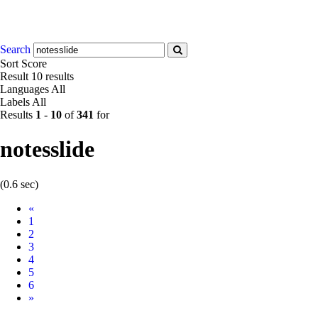
Search
Sort
Score
Result
10 results
Languages
All
Labels
All
Results
1
-
10
of
341
for
notesslide
(0.6 sec)
Prev
«
1
2
3
4
5
6
Next
»