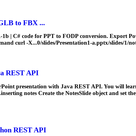
GLB to FBX ...
-1b | C# code for PPT to FODP conversion. Export 
nd curl -X...0/slides/Presentation1-a.pptx/slides/1/
no
ava REST API
erPoint presentation with Java REST API. You will lea
inserting notes Create the
NotesSlide
object and set the
ython REST API