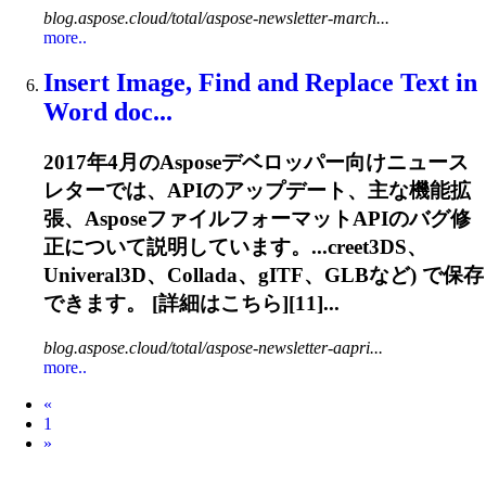
blog.aspose.cloud/total/aspose-newsletter-march...
more..
Insert Image, Find and Replace Text in
Word doc...
2017年4月のAsposeデベロッパー向けニュース
レターでは、APIのアップデート、主な機能拡
張、AsposeファイルフォーマットAPIのバグ修
正について説明しています。...creet3DS、
Univeral3D、Collada、
gITF
、GLBなど) で保存
できます。 [詳細はこちら][11]...
blog.aspose.cloud/total/aspose-newsletter-aapri...
more..
Prev
«
1
Next
»