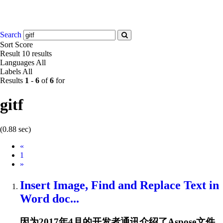
Search
Sort
Score
Result
10 results
Languages
All
Labels
All
Results
1
-
6
of
6
for
gitf
(0.88 sec)
Prev
«
1
Next
»
Insert Image, Find and Replace Text in
Word doc...
因为2017年4月的开发者通讯介绍了Aspose文件