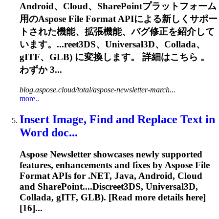
Android、Cloud、SharePointプラットフォーム
用のAspose File Format APIによる新しくサポー
トされた機能、拡張機能、バグ修正を紹介して
います。...reet3DS、Universal3D、Collada、
gITF
、GLB) に変換します。 詳細はこちら 。
わずか 3...
blog.aspose.cloud/total/aspose-newsletter-march...
more..
Insert Image, Find and Replace Text in
Word doc...
Aspose Newsletter showcases newly supported
features, enhancements and fixes by Aspose File
Format APIs for .NET, Java, Android, Cloud
and SharePoint....Discreet3DS, Universal3D,
Collada,
gITF
, GLB). [Read more details here]
[16]...